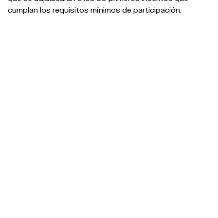
cumplan los requisitos mínimos de participación.
La retirada de dorsal se llevará a cabo el mismo
sábado 8 de agosto
en la oficina de carrera, situada
en el
Centro de Ocio A Laxe
(frente a la meta). Desde
las
8:45 hasta las 9:15
. No se entregarán dorsales
superada esa hora.
BASES DE PARTICIPACIÓN
Ver bases completas
SELECCIONA TU CATEGORÍA
Mujeres / Women
Hombres / Men