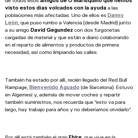
de todos esos
amigos de O Marisquiño que hemos
visto estos días volcados con la ayuda
a las
poblaciones más afectadas. Uno de ellos es
Danny
León
, que puso rumbo a Valencia (desde Madrid) junto
a su amigo
David Gegundez
con dos furgonetas
cargadas de material y que están a diario colaborando
en el reparto de alimentos y productos de primera
necesidad, así como limpiando las calles.
También ha estado por allí, recién llegado del Red Bull
Rampage,
Bienvenido Aguado
(de Barcelona). Estuvo
en Algemesí y, además de mover coches y repartir
también suministros, nos recuerda que "esto va para
largo, hay trabajo para años y no deberíamos olvidarlo".
Por allí está también el gran
Fhire
, que vive en la