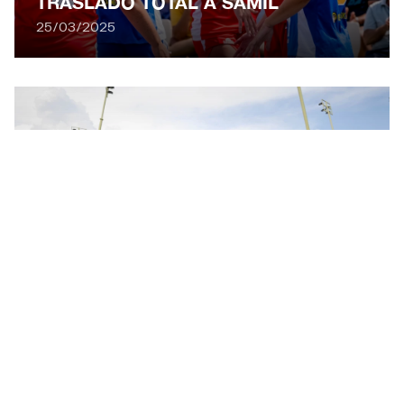
TRASLADO TOTAL A SAMIL
25/03/2025
CHRIS KHAN DISEÑARÁ EL NUEVO
SKATEPARK DE O MARISQUIÑO
1/04/2025
THE COUNTDOWN FOR THE 25TH