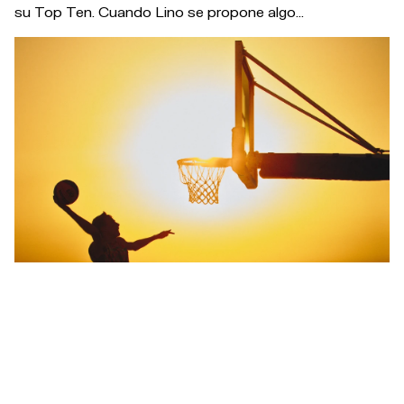
su Top Ten. Cuando Lino se propone algo...
Aun así,
lo que más le marcó en OM25 no fue el
sol, ni las bicis, ni los conciertos. Fue el BMX
Adaptive by Fundación BIMBA Y LOLA. “Qué
lección de superación me dieron estos
chavales”,
dice aún con emoción. “Verles sobre la bici,