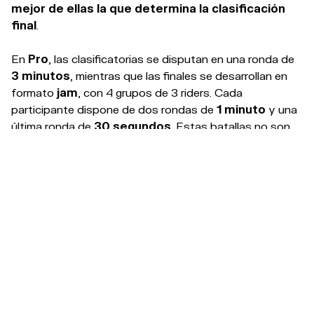
mejor de ellas la que determina la clasificación
final
.
En
Pro
, las clasificatorias se disputan en una ronda de
3 minutos
, mientras que las finales se desarrollan en
formato
jam
, con 4 grupos de 3 riders. Cada
participante dispone de dos rondas de
1 minuto
y una
última ronda de
30 segundos
. Estas batallas no son
eliminatorias, por lo que los riders de un mismo grupo
pueden ocupar la
1.ª
,
2.ª
o
3.ª posición
en la
clasificación final.
PREMIOS
BMX Flatland Pro
1.700 €
1
1.000 €
2
800 €
3