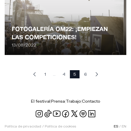
FOTOGALERÍA OM22: ¡EMPIEZAN
LAS COMPETICIONES!
13/08/2022
1
...
4
5
6
El festival
|
Prensa
|
Trabajo
|
Contacto
Política de privacidad
/
Política de cookies
ES
/
EN