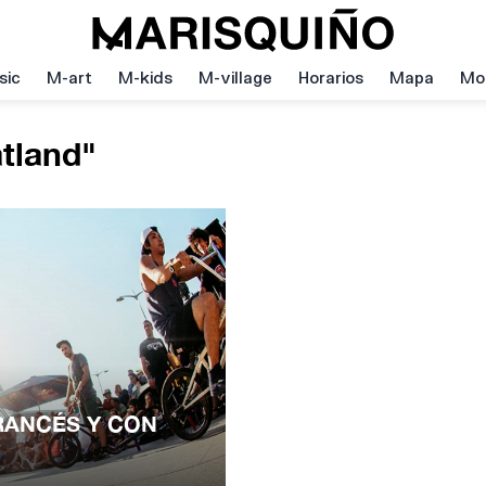
sic
M-art
M-kids
M-village
Horarios
Mapa
Mov
tland"
RANCÉS Y CON