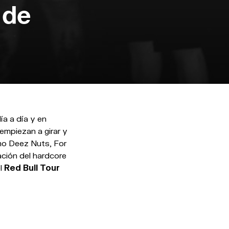
 de
ía a día y en
mpiezan a girar y
mo Deez Nuts, For
ación del hardcore
el
Red Bull Tour