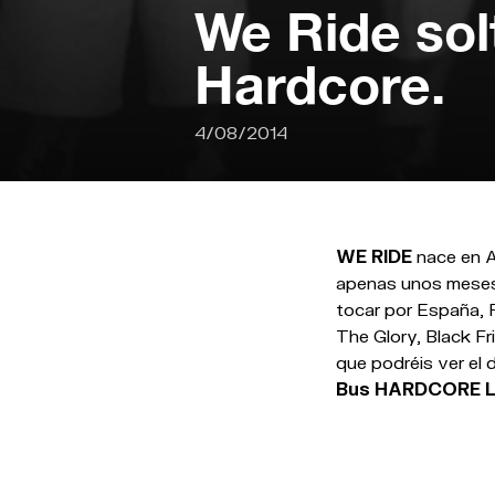
We Ride sol
Hardcore.
4/08/2014
WE RIDE
nace en Ab
apenas unos meses 
tocar por España, 
The Glory, Black F
que podréis ver el 
Bus HARDCORE L