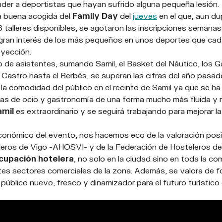
nder a deportistas que hayan sufrido alguna pequeña lesión.
a buena acogida del
Family Day
del
jueves
en el que, aun du
6 talleres disponibles, se agotaron las inscripciones semanas
gran interés de los más pequeños en unos deportes que cad
oyección.
de asistentes, sumando Samil, el Basket del Náutico, los Gal
Castro hasta el Berbés, se superan las cifras del año pasad
a comodidad del público en el recinto de Samil ya que se ha 
nas de ocio y gastronomía de una forma mucho más fluida y r
amil
es extraordinario y se seguirá trabajando para mejorar la
conómico del evento, nos hacemos eco de la valoración posi
leros de Vigo -AHOSVI- y de la Federación de Hosteleros d
cupación hotelera
, no solo en la ciudad sino en toda la co
ntes sectores comerciales de la zona. Además, se valora de 
 público nuevo, fresco y dinamizador para el futuro turístico d