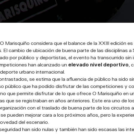
O Marisquiño considera que el balance de la XXIII edición e
 El cambio de ubicación de buena parte de las disciplinas a 
o por público y deportistas, el evento ha transcurrido sin 
ompeticiones han alcanzado un
elevado nivel deportivo
, 
 deporte urbano internacional.
ntrastados, se estima que la afluencia de público ha sido simi
 público que ha podido disfrutar de las competiciones y co
rno que permite disfrutar de lo que ofrece O Marisquiño en 
as que se registraban en años anteriores. Este era uno de lo
organización con el traslado de buena parte de los circuitos a
se pueden mejorar cara a los próximos años, pero la experie
novedad del escenario.
 seguridad han sido nulas y también han sido escasas las int