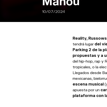
Mahou
10/07/2024
Reality, Russow
tendrá lugar
del vi
Parking 2 de la p
propuestas y a u
del hip-hop, rap y
tropicales, o la elec
Llegados desde Barc
mexicanas, bielorru
escena musical
(
apuesta por un
car
plataforma con l