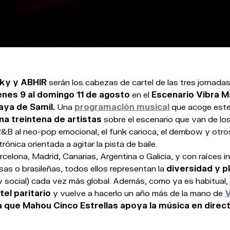
sky y ABHIR
serán los cabezas de cartel de las tres jornada
enes 9 al domingo 11 de agosto
en el
Escenario Vibra M
laya de Samil.
Una
programación musical
que acoge est
na treintena de artistas
sobre el escenario que van de l
 R&B al neo-pop emocional, el funk carioca, el dembow y otr
trónica orientada a agitar la pista de baile.
elona, Madrid, Canarias, Argentina o Galicia, y con raíces in
sas o brasileñas, todos ellos representan la
diversidad y p
y social) cada vez más global. Además, como ya es habitual,
tel paritario
y vuelve a hacerlo un año más de la mano de
V
a que Mahou Cinco Estrellas apoya la música en direct