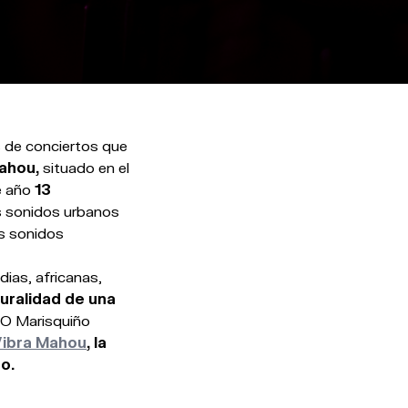
s de conciertos que
ahou,
situado en el
e año
13
os sonidos urbanos
os sonidos
dias, africanas,
luralidad de una
 O Marisquiño
ibra Mahou
, la
o.