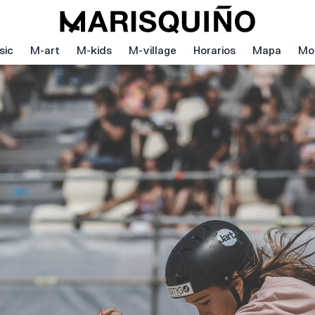
sic
M-art
M-kids
M-village
Horarios
Mapa
Mov