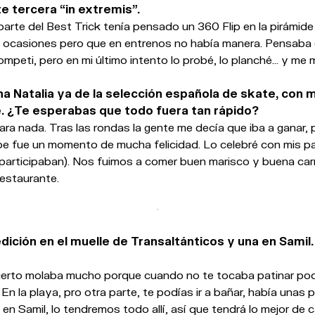
 tercera “in extremis”.
a parte del Best Trick tenía pensado un 360 Flip en la pirámid
 ocasiones pero que en entrenos no había manera. Pensaba 
ompeti, pero en mi último intento lo probé, lo planché… y me 
na Natalia ya de la selección española de skate, con 
. ¿Te esperabas que todo fuera tan rápido?
ra nada. Tras las rondas la gente me decía que iba a ganar, 
upe fue un momento de mucha felicidad. Lo celebré con mis p
 participaban). Nos fuimos a comer buen marisco y buena car
 restaurante.
ición en el muelle de Transaltánticos y una en Samil
erto molaba mucho porque cuando no te tocaba patinar podí
En la playa, pro otra parte, te podías ir a bañar, había unas 
 en Samil, lo tendremos todo allí, así que tendrá lo mejor de