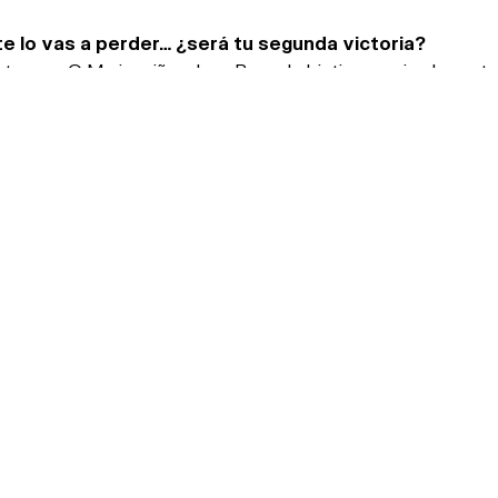
e lo vas a perder… ¿será tu segunda victoria?
tra vez O Marisquiño, claro. Pero el objetivo es simplemente
emos!
10-13/08/23 -> #OM23
CIONADAS