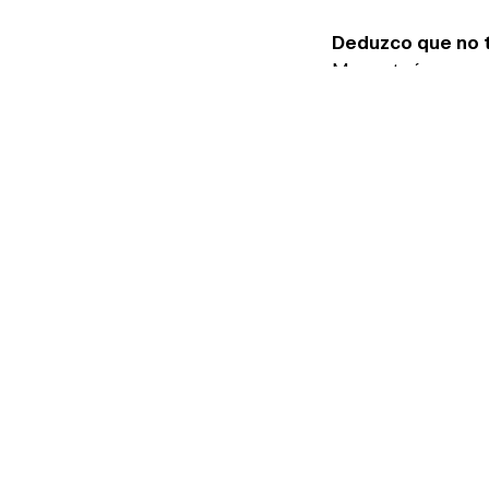
Deduzco que no t
Me gustaría ganar o
bien mi ronda. ¡Ver
ÚLTIMAS NOTICIAS RELA