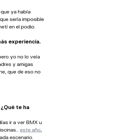
e que ya había
que sería imposible
metí en el podio.
más experiencia.
pero yo no lo veía
adres y amigas
ne, que de eso no
. ¿Qué te ha
as ir a ver BMX u
piscinas…
este año
,
 cada escenario.