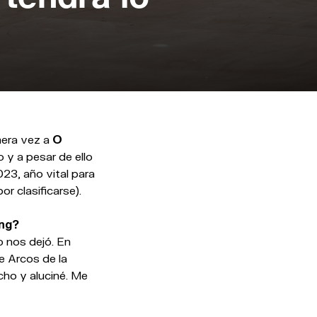
mera vez a
O
 y a pesar de ello
023, año vital para
or clasificarse).
ing?
o nos dejó. En
e Arcos de la
ho y aluciné. Me