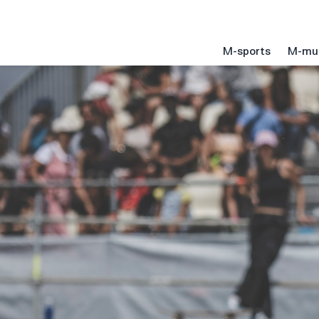
M-sports
M-mu