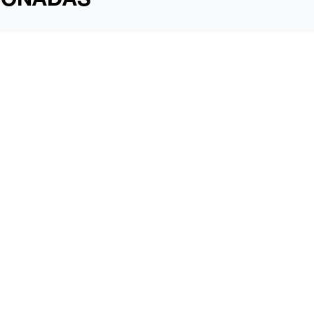
EL MONTAJE AVANZA EN SAMIL A BUEN
RITMO
El festival
|
Prensa
|
Trabajo
|
Contacto