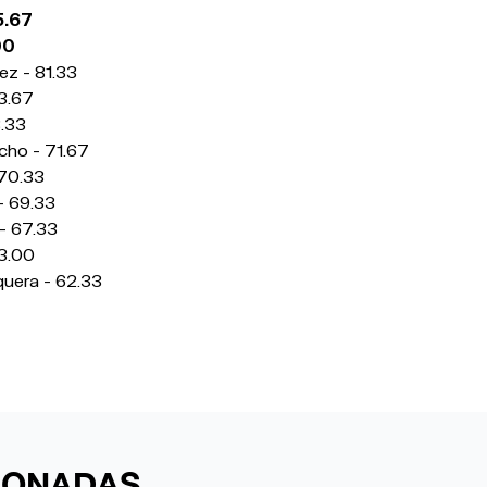
5.67
00
z - 81.33
73.67
.33
cho - 71.67
70.33
- 69.33
- 67.33
3.00
uera - 62.33
CIONADAS