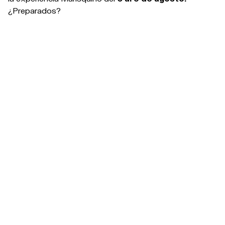
¿Preparados?
#OM26 > THE COUNTDOWN IS ON