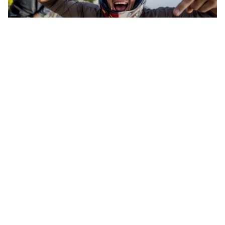
PROGRAMA DE HOY, DOMINGO:
FINALS DAY, L0RNA Y DMC IBERIA
El festival
|
Prensa
|
Trabajo
|
Contacto